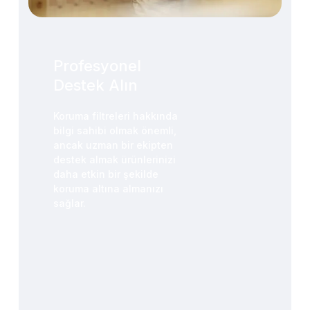
Profesyonel
Destek Alın
Koruma filtreleri hakkında
bilgi sahibi olmak önemli,
ancak uzman bir ekipten
destek almak ürünlerinizi
daha etkin bir şekilde
koruma altına almanızı
sağlar.
Sepetinizde ürün
bulunmuyor.