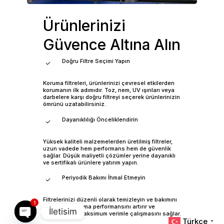
Ürünlerinizi
Güvence
Altına
Alın
Doğru Filtre Seçimi Yapın
Koruma filtreleri, ürünlerinizi çevresel etkilerden
korumanın ilk adımıdır. Toz, nem, UV ışınları veya
darbelere karşı doğru filtreyi seçerek ürünlerinizin
ömrünü uzatabilirsiniz.
Dayanıklılığı Önceliklendirin
Yüksek kaliteli malzemelerden üretilmiş filtreler,
uzun vadede hem performans hem de güvenlik
sağlar. Düşük maliyetli çözümler yerine dayanıklı
ve sertifikalı ürünlere yatırım yapın.
Ara toplam:
₺
0,00
Periyodik Bakımı İhmal Etmeyin
Filtrelerinizi düzenli olarak temizleyin ve bakımını
1
Sepetim
Ödeme
yapın. Bu, koruma performansını artırır ve
İletisim
ürünlerinizin maksimum verimle çalışmasını sağlar.
Türkçe
▼